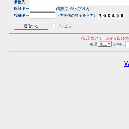
参照先
暗証キー
(英数字で8文字以内)
投稿キー
（右画像の数字を入力）
プレビュー
- 以下のフォームから自分
処理
記事No
-
W