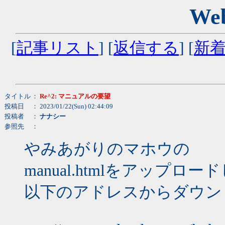
We
[
記事リスト
] [
返信する
] [
新
タイトル
：
Re^2: マニュアルの要望
投稿日
： 2023/01/22(Sun) 02:44:09
投稿者
：
ナナシー
参照先
：
やみあがりのマホウの
manual.htmlをアップロ
以下のアドレスからダウン