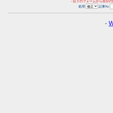
- 以下のフォームから自分
処理
記事No
-
W